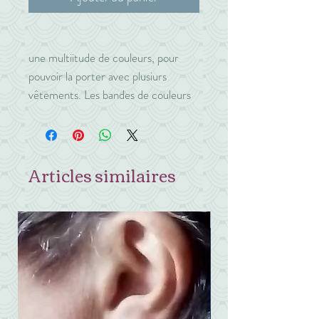
une multiitude de couleurs, pour
pouvoir la porter avec plusiurs
vêtements. Les bandes de couleurs
sont en diagonales, sépérées par des
perles blanches.
Articles similaires
exclusif