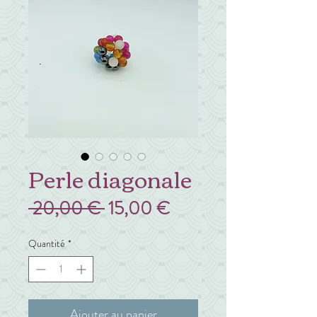
Perle diagonale
Prix
Prix
 20,00 € 
15,00 €
original
promotionnel
Quantité
*
Ajouter au panier