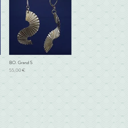
BO. Grand S
Aperçu rapide
Prix
55,00 €