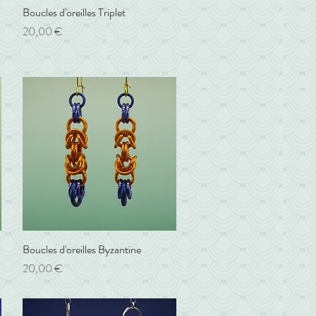
Boucles d'oreilles Triplet
Aperçu rapide
Prix
20,00 €
Boucles d'oreilles Byzantine
Aperçu rapide
Prix
20,00 €