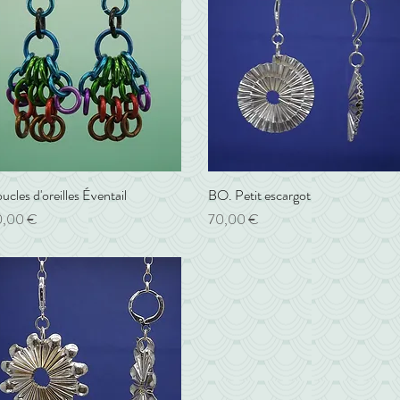
ucles d'oreilles Éventail
Aperçu rapide
BO. Petit escargot
Aperçu rapide
ix
Prix
0,00 €
70,00 €