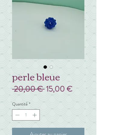
perle bleue
Prix
Prix
 20,00 € 
15,00 €
original
promotionnel
Quantité
*
Ajouter au panier