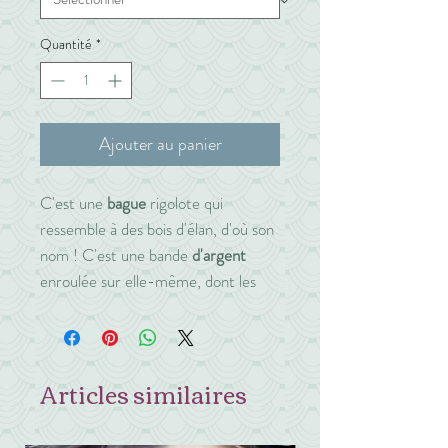
Quantité
*
Ajouter au panier
C'est une
bague
rigolote qui
ressemble à des bois d'élan, d'où son
nom ! C'est une bande
d'argent
enroulée sur elle-même, dont les
bouts sont découpés en formes
arrondies et entrecroisées. Une
perle ovale d'argent
est soudée au
Articles similaires
croisement des bois.
Cette bague en argent pèse 4,58g.