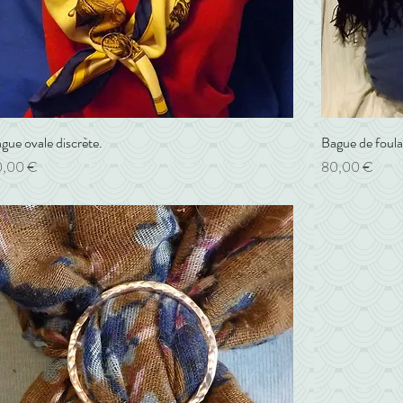
gue ovale discrète.
Aperçu rapide
Bague de foula
ix
Prix
0,00 €
80,00 €