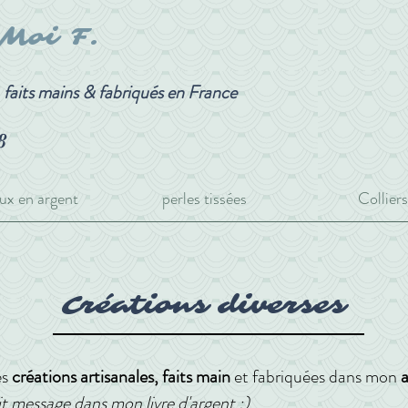
-Moi F.
, faits mains & fabriqués en France
8
ux en argent
perles tissées
Colliers
Créations diverses
es
créations artisanales,
faits main
et fabriquées dans mon
a
etit message dans mon
livre d'argent
;)